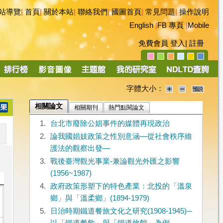
站導覽
|
首頁
|
關於本站
|
聯絡我們
|
國圖首頁
|
常見問題
|
操作說明
English
|
FB 專頁
|
Mobile
免費會員
登入
|
註冊
字體大小：
相關論文
相關期刊
熱門點閱論文
1.
台北市廢除公娼事件的媒體再現政治
2.
論我國娼妓政策之性別意涵—從社會秩序維
護法的觀察出發—
3.
戰後臺灣觀光事業-兼論觀光外匯之影響
(1956~1987)
4.
政府政策形塑下的特色產業：北投的「溫泉
鄉」與「溫柔鄉」(1894-1979)
5.
日治時期鐵道餐旅文化之研究(1908-1945)─