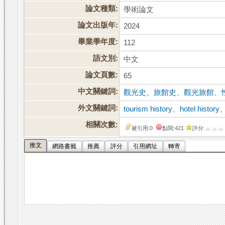
論文種類:
學術論文
論文出版年:
2024
畢業學年度:
112
語文別:
中文
論文頁數:
65
中文關鍵詞:
觀光史
、
旅館史
、
觀光旅館
、
外文關鍵詞:
tourism history
、
hotel history
相關次數:
被引用:0
點閱:421
評分:
推文
網路書籤
推薦
評分
引用網址
轉寄