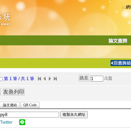
網
:::
功
能
切
換
導
覽
/1
頁
第 1 筆 / 共 1 筆
列
論文連結
QR Code
複製永久網址
Twitter