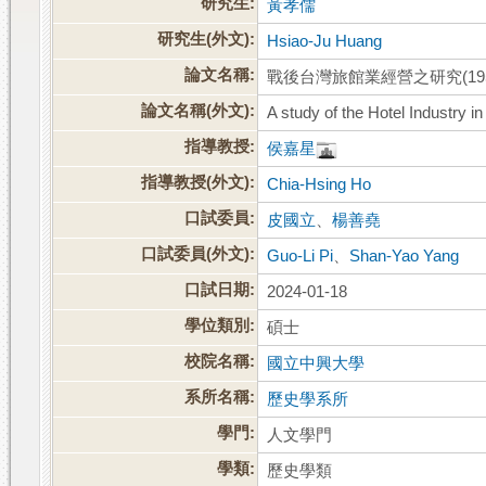
研究生:
黃孝儒
研究生(外文):
Hsiao-Ju Huang
論文名稱:
戰後台灣旅館業經營之研究(1950
論文名稱(外文):
A study of the Hotel Industry 
指導教授:
侯嘉星
指導教授(外文):
Chia-Hsing Ho
口試委員:
皮國立
、
楊善堯
口試委員(外文):
Guo-Li Pi
、
Shan-Yao Yang
口試日期:
2024-01-18
學位類別:
碩士
校院名稱:
國立中興大學
系所名稱:
歷史學系所
學門:
人文學門
學類:
歷史學類