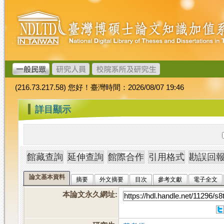
跳
臺
到
灣
主
博
要
碩
內
士
容
論
文
(216.73.217.58) 您好！臺灣時間：2026/08/07 19:46
加
值
:::
詳目顯示
系
統
論文基本資料
摘要
外文摘要
目次
參考文獻
電子全文
本論文永久網址
: