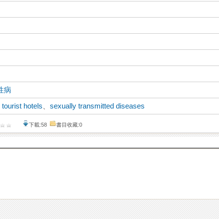
性病
、
tourist hotels
、
sexually transmitted diseases
下載:58
書目收藏:0