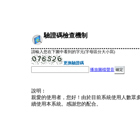
驗證碼檢查機制
請輸入您在下圖中看到的字元(字母區分大小寫)
更換驗證碼
播放圖檔聲音
說明︰
親愛的使用者，您好！由於目前系統使用人數眾
續使用本系統。感謝您的配合。