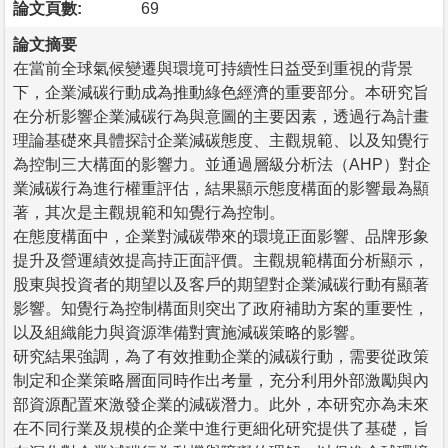
論文頁數:
69
論文摘要
在當前全球氣候變遷與環境可持續性日益受到重視的背景
下，企業減碳行動成為推動綠色經濟的重要部分。本研究旨
在分析影響企業減碳行為與意圖的主要因素，透過行為計畫
理論基礎來具體探討企業減碳態度、主觀規範、以及知覺行
為控制三大構面的影響力。並通過層級分析法（AHP）對企
業減碳行為進行權重評估，結果顯示態度構面的影響最為顯
著，其次是主觀規範和知覺行為控制。
在態度構面中，企業對減碳帶來的環境正面影響、品牌形象
提升及營運績效提高持正面評價。主觀規範構面分析顯示，
股東與投資者的期望以及客戶的期望對企業減碳行動有顯著
影響。知覺行為控制構面則突出了政府補助方案的重要性，
以及組織能力與資源準備對實施減碳策略的影響。
研究結果強調，為了有效推動企業的減碳行動，需要從政策
制定和企業策略層面同時作出考量，充分利用外部激勵與內
部資源配置來激發企業的減碳潛力。此外，本研究亦為未來
在不同行業及規模的企業中進行更細化研究提供了基礎，旨