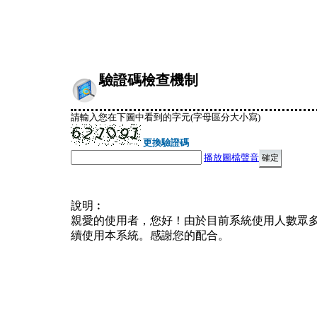
驗證碼檢查機制
請輸入您在下圖中看到的字元(字母區分大小寫)
更換驗證碼
播放圖檔聲音
說明︰
親愛的使用者，您好！由於目前系統使用人數眾
續使用本系統。感謝您的配合。