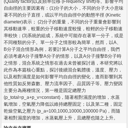
(Quality factor)以及頻率位移 (Frequency shift)等。影響平均
自由徑的主要因素有：(1)分子的大小，不同的分子大小意味
著不同的分子直徑，或以平均自由徑中的動態半徑 (Kinetic
diameter)表示； (2)分子的重量，不同的分子重量會影響到
其移動速率，較重的分子移動速度較慢，較輕的分子移動速
率較快；(3)系統的組成，系統中可能存在著單一分子，或是
不同種類的分子。單一分子之情形較為簡單，然而，以A、
B分子混合情形為例，若要計算A分子之平均自由徑，我們
必須考慮A分子撞擊A分子的情形，以及A分子撞擊B分子時
之情形，混合系統之情形在過去未曾被探討過，本研究將以
此作為本篇核心重點，探討後續混合氣體後，溫度、壓力，
以及相對濕度是如何影響平均自由徑的變化，進而影響到其
他性質如反努森數、壓力流率因子、品質因子等。壓力變因
主要分為兩種情況，第一種是固定總壓力
(p_total=p_a+p_v=constant)，隨著相對濕度的增加，水蒸
氣增加，空氣壓力降低以維持總壓固定；以及第二種，固定
乾燥空氣之壓力 (p_a=100,1000,10000,100000 Pa)，而隨
著相對濕度的增加，水蒸氣壓上升，且總壓也隨之上升。