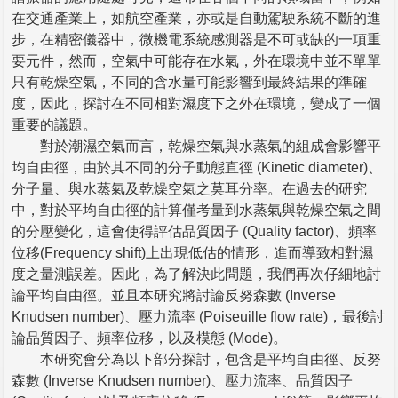
在交通產業上，如航空產業，亦或是自動駕駛系統不斷的進
步，在精密儀器中，微機電系統感測器是不可或缺的一項重
要元件，然而，空氣中可能存在水氣，外在環境中並不單單
只有乾燥空氣，不同的含水量可能影響到最終結果的準確
度，因此，探討在不同相對濕度下之外在環境，變成了一個
重要的議題。
對於潮濕空氣而言，乾燥空氣與水蒸氣的組成會影響平
均自由徑，由於其不同的分子動態直徑 (Kinetic diameter)、
分子量、與水蒸氣及乾燥空氣之莫耳分率。在過去的研究
中，對於平均自由徑的計算僅考量到水蒸氣與乾燥空氣之間
的分壓變化，這會使得評估品質因子 (Quality factor)、頻率
位移(Frequency shift)上出現低估的情形，進而導致相對濕
度之量測誤差。因此，為了解決此問題，我們再次仔細地討
論平均自由徑。並且本研究將討論反努森數 (Inverse
Knudsen number)、壓力流率 (Poiseuille flow rate)，最後討
論品質因子、頻率位移，以及模態 (Mode)。
本研究會分為以下部分探討，包含是平均自由徑、反努
森數 (Inverse Knudsen number)、壓力流率、品質因子