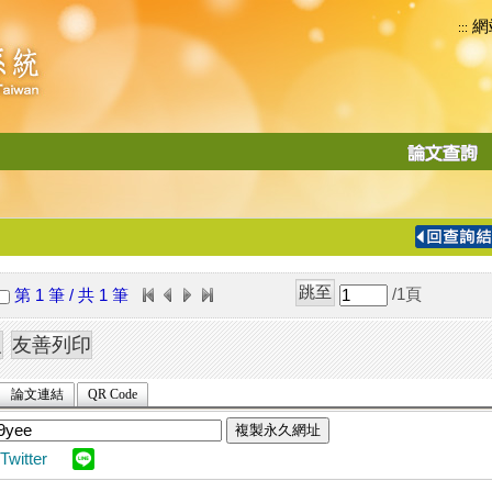
網
:::
功
能
切
換
導
覽
/1
頁
第 1 筆 / 共 1 筆
列
論文連結
QR Code
複製永久網址
Twitter