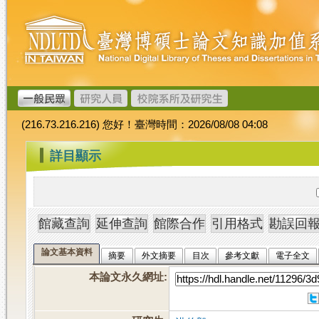
跳
臺
到
灣
主
博
要
碩
內
士
容
論
文
(216.73.216.216) 您好！臺灣時間：2026/08/08 04:08
加
值
:::
詳目顯示
系
統
論文基本資料
摘要
外文摘要
目次
參考文獻
電子全文
本論文永久網址
: