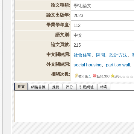
論文種類:
學術論文
論文出版年:
2023
畢業學年度:
112
語文別:
中文
論文頁數:
215
中文關鍵詞:
社會住宅
、
隔間
、
設計方法
、
外文關鍵詞:
social housing
、
partition wall
相關次數:
被引用:
1
點閱:308
評分:
推文
網路書籤
推薦
評分
引用網址
轉寄