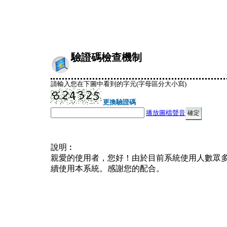
驗證碼檢查機制
請輸入您在下圖中看到的字元(字母區分大小寫)
更換驗證碼
播放圖檔聲音
說明︰
親愛的使用者，您好！由於目前系統使用人數眾
續使用本系統。感謝您的配合。