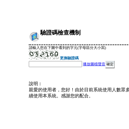
驗證碼檢查機制
請輸入您在下圖中看到的字元(字母區分大小寫)
更換驗證碼
播放圖檔聲音
說明︰
親愛的使用者，您好！由於目前系統使用人數眾
續使用本系統。感謝您的配合。