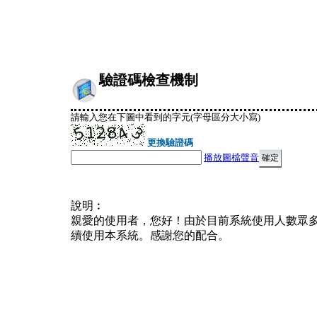
驗證碼檢查機制
請輸入您在下圖中看到的字元(字母區分大小寫)
更換驗證碼
播放圖檔聲音
說明︰
親愛的使用者，您好！由於目前系統使用人數眾
續使用本系統。感謝您的配合。