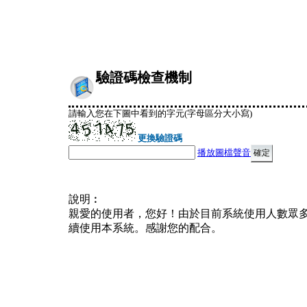
驗證碼檢查機制
請輸入您在下圖中看到的字元(字母區分大小寫)
更換驗證碼
播放圖檔聲音
說明︰
親愛的使用者，您好！由於目前系統使用人數眾
續使用本系統。感謝您的配合。