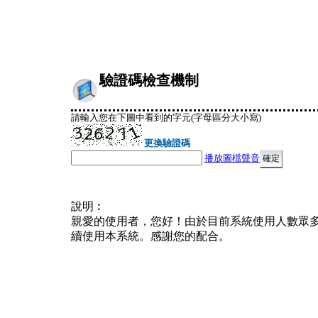
驗證碼檢查機制
請輸入您在下圖中看到的字元(字母區分大小寫)
更換驗證碼
播放圖檔聲音
說明︰
親愛的使用者，您好！由於目前系統使用人數眾
續使用本系統。感謝您的配合。