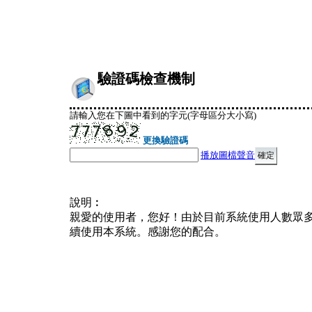
驗證碼檢查機制
請輸入您在下圖中看到的字元(字母區分大小寫)
更換驗證碼
播放圖檔聲音
說明︰
親愛的使用者，您好！由於目前系統使用人數眾
續使用本系統。感謝您的配合。