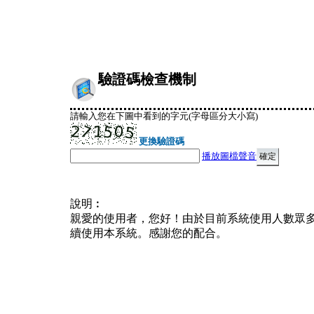
驗證碼檢查機制
請輸入您在下圖中看到的字元(字母區分大小寫)
更換驗證碼
播放圖檔聲音
說明︰
親愛的使用者，您好！由於目前系統使用人數眾
續使用本系統。感謝您的配合。