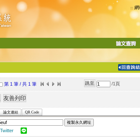
網
:::
功
能
切
換
導
覽
/1
頁
第 1 筆 / 共 1 筆
列
論文連結
QR Code
複製永久網址
Twitter