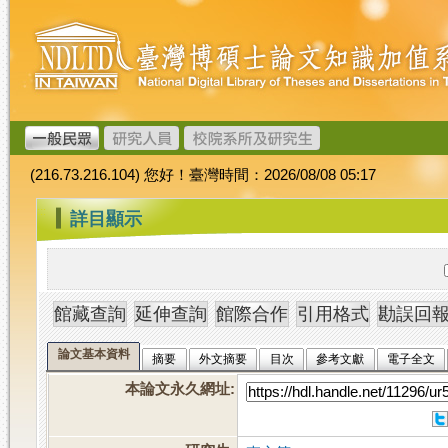
跳
臺
到
灣
主
博
要
碩
內
士
容
論
文
(216.73.216.104) 您好！臺灣時間：2026/08/08 05:17
加
值
:::
詳目顯示
系
統
論文基本資料
摘要
外文摘要
目次
參考文獻
電子全文
本論文永久網址
: