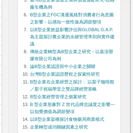
5.
臺灣B型企業價值主張與價值適配研究-以綠
藤生機為例
6.
B型企業之FGC溝通風格對消費者行為意圖
之影響－以感知一致性做為調節變項
7.
以B型企業效益影響評估與GLOBAL G.A.P.
為主題探討農企業的永續管理準則與實作建
議
8.
傳統企業轉型為B型企業之研究－以嘉澎塑
膠有限公司為例
9.
論B型企業認證與中小企業之關聯
10.
台灣B型企業認證歷程之探索性研究
11.
B型企業在企業經營之探討： 以梨子咖啡館
／梨子祝福學堂之雙品牌經營策略
12.
B型企業經營管理之個案研究
13.
B 型企業形象對 Z 世代品牌忠誠度之影響—
以知覺價值為調節變項
14.
以B型企業架構探討食物藥局商業模式
15.
企業轉型成功關鍵因素之研究