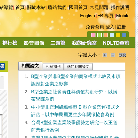
站導覽
|
首頁
|
關於本站
|
聯絡我們
|
國圖首頁
|
常見問題
|
操作說明
English
|
FB 專頁
|
Mobile
免費會員
登入
|
註冊
字體大小：
相關論文
相關期刊
熱門點閱論文
1.
B型企業與非B型企業的商業模式比較及永續
認證對企業之影響
2.
B型企業之社會責任與價值共創研究：以講
茶學院為例
3.
中小型非營利組織轉型 B 型企業營運模式之
評估－以中華民國更生少年關懷協會為例
4.
台灣B型企業產業競爭優勢之研究—以王道
商業銀行為例