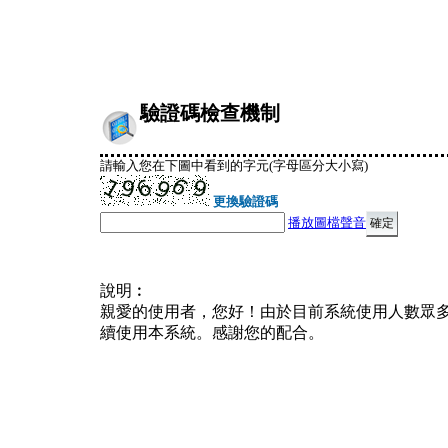
驗證碼檢查機制
請輸入您在下圖中看到的字元(字母區分大小寫)
更換驗證碼
播放圖檔聲音
說明︰
親愛的使用者，您好！由於目前系統使用人數眾
續使用本系統。感謝您的配合。