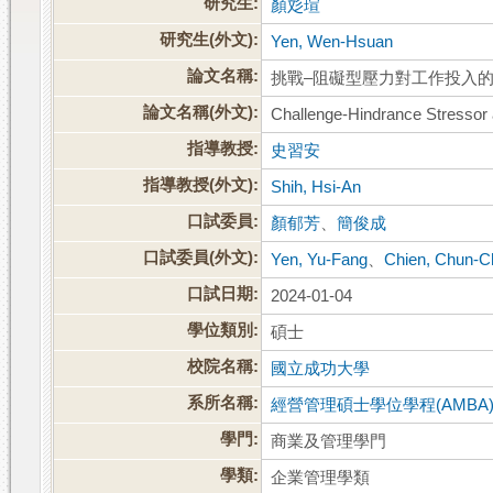
研究生:
顏彣瑄
研究生(外文):
Yen, Wen-Hsuan
論文名稱:
挑戰–阻礙型壓力對工作投入
論文名稱(外文):
Challenge-Hindrance Stressor 
指導教授:
史習安
指導教授(外文):
Shih, Hsi-An
口試委員:
顏郁芳
、
簡俊成
口試委員(外文):
Yen, Yu-Fang
、
Chien, Chun-
口試日期:
2024-01-04
學位類別:
碩士
校院名稱:
國立成功大學
系所名稱:
經營管理碩士學位學程(AMBA
學門:
商業及管理學門
學類:
企業管理學類