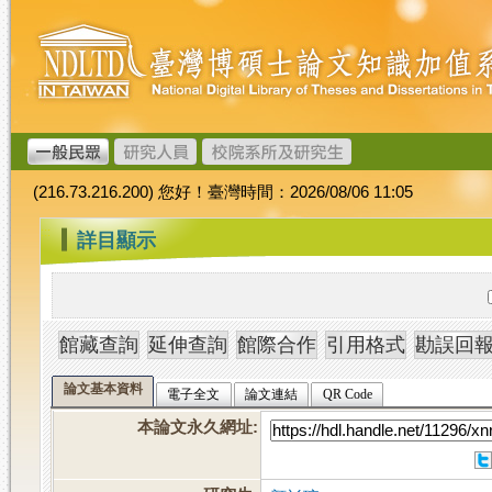
跳
臺
到
灣
主
博
要
碩
內
士
容
論
文
(216.73.216.200) 您好！臺灣時間：2026/08/06 11:05
加
值
:::
詳目顯示
系
統
論文基本資料
電子全文
論文連結
QR Code
本論文永久網址
: