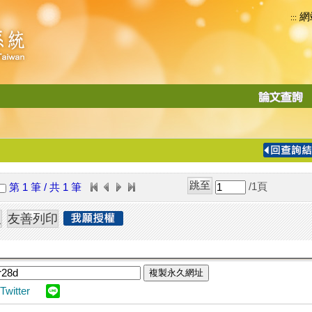
網
:::
功
能
切
換
導
覽
/1
頁
第 1 筆 / 共 1 筆
列
複製永久網址
Twitter