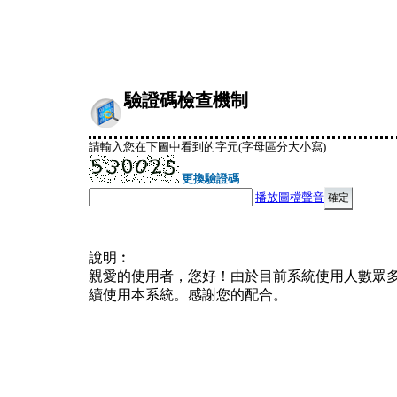
驗證碼檢查機制
請輸入您在下圖中看到的字元(字母區分大小寫)
更換驗證碼
播放圖檔聲音
說明︰
親愛的使用者，您好！由於目前系統使用人數眾
續使用本系統。感謝您的配合。