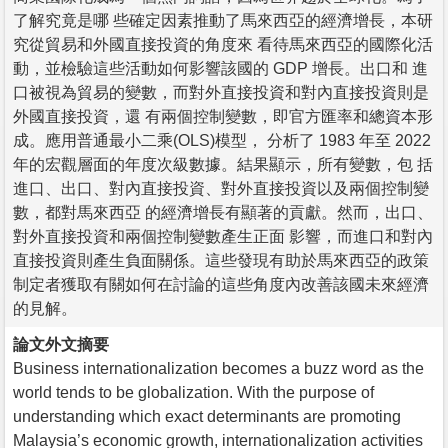
了解究竟是哪 些確定因素推動了馬來西亞的經濟增長，本研
究從貿易和外國直接投資的角度來 看待馬來西亞的國際化活
動，並檢驗這些活動如何影響該國的 GDP 增長。出口和 進
口被視為貿易的變數，而對外直接投資和對內直接投資則是
外國直接投資，還 有兩個控制變數，即官方匯率和總資本形
成。應用普通最小二乘(OLS)模型， 分析了 1983 年至 2022
年的宏觀層面的年度次級數據。結果顯示，所有變數，包 括
進口、出口、對內直接投資、對外直接投資以及兩個控制變
數，都對馬來西亞 的經濟增長有顯著的貢獻。然而，出口、
對外直接投資和兩個控制變數產生正面 影響，而進口和對內
直接投資則產生負面關係。這些發現有助於馬來西亞的政策
制定者獲取有關如何在討論的這些角度內改善該國未來經濟
的見解。
論文外文摘要
Business internationalization becomes a buzz word as the
world tends to be globalization. With the purpose of
understanding which exact determinants are promoting
Malaysia’s economic growth, internationalization activities