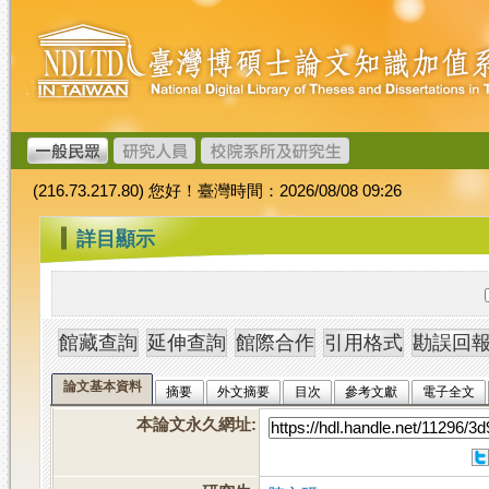
跳
臺
到
灣
主
博
要
碩
內
士
容
論
文
(216.73.217.80) 您好！臺灣時間：2026/08/08 09:26
加
值
:::
詳目顯示
系
統
論文基本資料
摘要
外文摘要
目次
參考文獻
電子全文
本論文永久網址
: