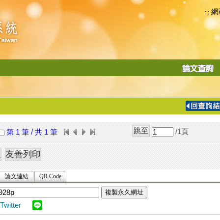
網
:::
功
能
切
換
導
覽
/1
頁
第 1 筆 / 共 1 筆
列
論文連結
QR Code
複製永久網址
Twitter