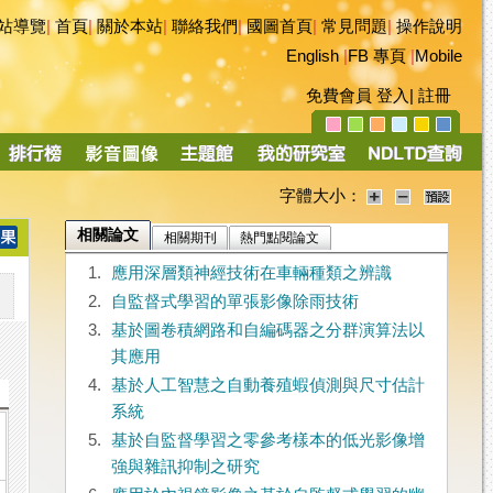
站導覽
|
首頁
|
關於本站
|
聯絡我們
|
國圖首頁
|
常見問題
|
操作說明
English
|
FB 專頁
|
Mobile
免費會員
登入
|
註冊
字體大小：
相關論文
相關期刊
熱門點閱論文
1.
應用深層類神經技術在車輛種類之辨識
2.
自監督式學習的單張影像除雨技術
3.
基於圖卷積網路和自編碼器之分群演算法以
其應用
4.
基於人工智慧之自動養殖蝦偵測與尺寸估計
系統
5.
基於自監督學習之零參考樣本的低光影像增
強與雜訊抑制之研究