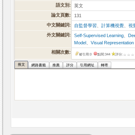
語文別:
英文
論文頁數:
131
中文關鍵詞:
自監督學習
、
計算機視覺
、
視
外文關鍵詞:
Self-Supervised Learning
、
Dee
Model
、
Visual Representation 
相關次數:
被引用:0
點閱:344
評分:
推文
網路書籤
推薦
評分
引用網址
轉寄