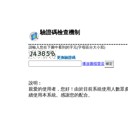
驗證碼檢查機制
請輸入您在下圖中看到的字元(字母區分大小寫)
更換驗證碼
播放圖檔聲音
說明︰
親愛的使用者，您好！由於目前系統使用人數眾
續使用本系統。感謝您的配合。