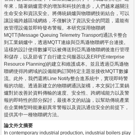
年來，隨著鍋爐需求的增加和科技的進步，人們越來越關注
生命安全和資訊安全。將傳統鍋爐與物聯網技術結合，可以
讓設備跨越區域網絡，不僅解決了資訊安全的問題，還能有
效管理設備並即時發布警報。本研究採用物聯網
MQTT(Message Queuing Telemetry Transport)通訊卡整合
到工業鍋爐中，透過MQTT連線與亞馬遜物聯網平台連接。
這樣的設計使得數據可以被傳送到亞馬遜物聯網後進行管理
和儲存，以及節省了自行建立伺服器以及ERP(Enterprise
Resource Planning)的建立和維護成本。並且透過亞馬遜物
聯網使得跨網域的設備能夠訂閱特定主題並接收MQTT數據
流。此外，我們還將Line Notify整合進系統中，實現即時警
報的功能。透過新建立的物聯網通訊架構，本文探討工業鍋
爐對於改善於資料傳輸的速度、安全性、跨網域能力以及警
報的即時性的部分探討，最後本文的結論，以幫助傳統產業
在企業轉型時能兼顧異常警報以及資訊通信安全的前提下，
提供其中一種物聯網方法。
論文外文摘要
In contemporary industrial production, industrial boilers play