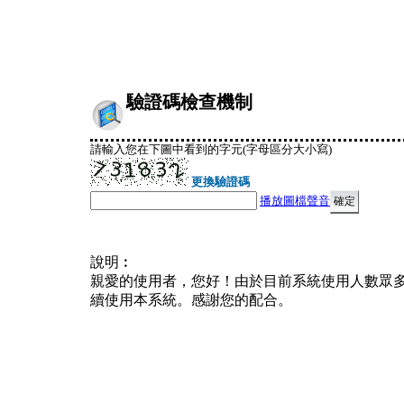
驗證碼檢查機制
請輸入您在下圖中看到的字元(字母區分大小寫)
更換驗證碼
播放圖檔聲音
說明︰
親愛的使用者，您好！由於目前系統使用人數眾
續使用本系統。感謝您的配合。