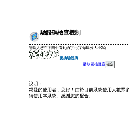
驗證碼檢查機制
請輸入您在下圖中看到的字元(字母區分大小寫)
更換驗證碼
播放圖檔聲音
說明︰
親愛的使用者，您好！由於目前系統使用人數眾
續使用本系統。感謝您的配合。