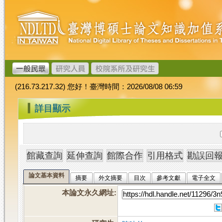
跳
臺
到
灣
主
博
要
碩
內
士
容
論
文
(216.73.217.32) 您好！臺灣時間：2026/08/08 06:59
加
值
:::
詳目顯示
系
統
論文基本資料
摘要
外文摘要
目次
參考文獻
電子全文
本論文永久網址
: