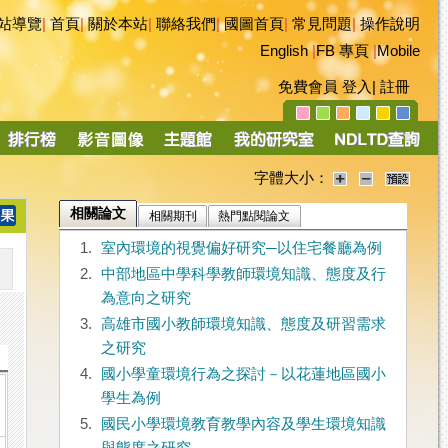
站導覽
|
首頁
|
關於本站
|
聯絡我們
|
國圖首頁
|
常見問題
|
操作說明
English
|
FB 專頁
|
Mobile
免費會員
登入
|
註冊
字體大小：
相關論文
相關期刊
熱門點閱論文
1.
室內環境的視覺偏好研究─以住宅餐廳為例
2.
中部地區中學科學教師環境知識、態度及行
為意向之研究
3.
高雄市國小教師環境知識、態度及研習需求
之研究
4.
國小學童環境行為之探討－以花蓮地區國小
學生為例
5.
國民小學環境教育教學內容及學生環境知識