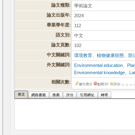
論文種類:
學術論文
論文出版年:
2024
畢業學年度:
112
語文別:
中文
論文頁數:
102
中文關鍵詞:
環境教育
、
植物健康狀態
、
防
外文關鍵詞:
Environmental education
、
Plan
Environmental knowledge
、
La
相關次數:
被引用:0
點閱:57
評分:
推文
網路書籤
推薦
評分
引用網址
轉寄