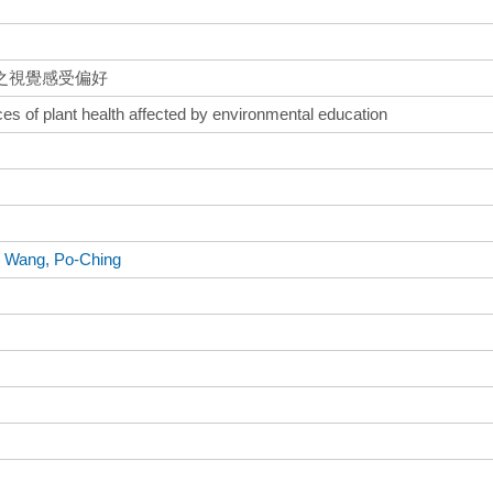
之視覺感受偏好
ces of plant health affected by environmental education
、
Wang, Po-Ching