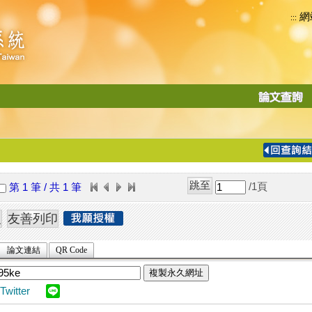
網
:::
功
能
切
換
導
覽
/1
頁
第 1 筆 / 共 1 筆
列
論文連結
QR Code
複製永久網址
Twitter