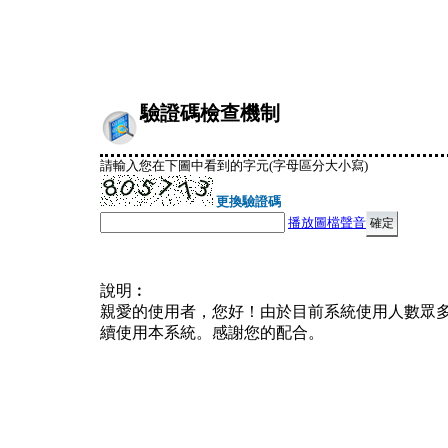
驗證碼檢查機制
請輸入您在下圖中看到的字元(字母區分大小寫)
更換驗證碼
播放圖檔聲音
說明︰
親愛的使用者，您好！由於目前系統使用人數眾
續使用本系統。感謝您的配合。