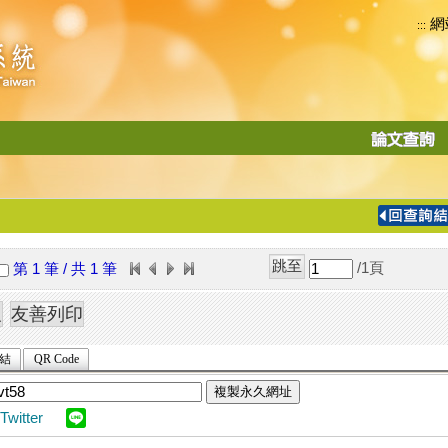
網
:::
功
能
切
換
導
覽
/1
頁
第 1 筆 / 共 1 筆
列
結
QR Code
複製永久網址
Twitter