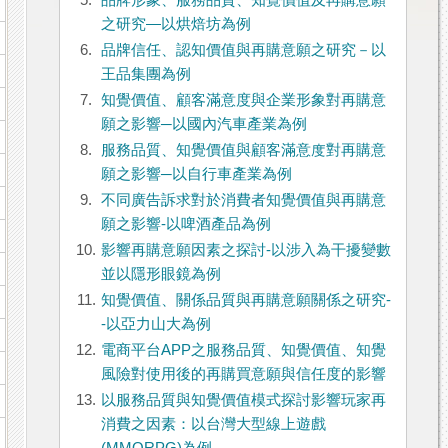
5.
品牌形象、服務品質、知覺價值及再購意願
之研究―以烘焙坊為例
6.
品牌信任、認知價值與再購意願之研究－以
王品集團為例
7.
知覺價值、顧客滿意度與企業形象對再購意
願之影響─以國內汽車產業為例
8.
服務品質、知覺價值與顧客滿意度對再購意
願之影響─以自行車產業為例
9.
不同廣告訴求對於消費者知覺價值與再購意
願之影響-以啤酒產品為例
10.
影響再購意願因素之探討-以涉入為干擾變數
並以隱形眼鏡為例
11.
知覺價值、關係品質與再購意願關係之研究-
-以亞力山大為例
12.
電商平台APP之服務品質、知覺價值、知覺
風險對使用後的再購買意願與信任度的影響
13.
以服務品質與知覺價值模式探討影響玩家再
消費之因素：以台灣大型線上遊戲