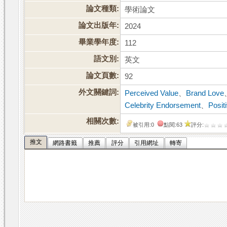
論文種類:
學術論文
論文出版年:
2024
畢業學年度:
112
語文別:
英文
論文頁數:
92
外文關鍵詞:
Perceived Value
、
Brand Love
Celebrity Endorsement
、
Posit
相關次數:
被引用:0
點閱:63
評分:
推文
網路書籤
推薦
評分
引用網址
轉寄