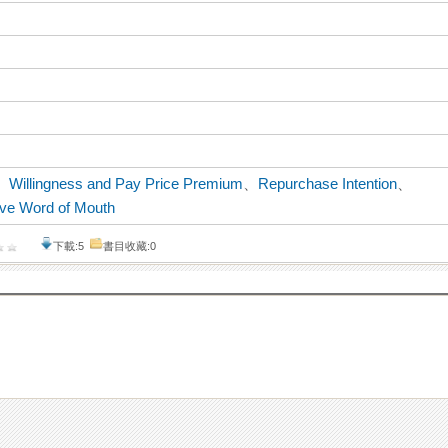
、
Willingness and Pay Price Premium
、
Repurchase Intention
、
ive Word of Mouth
下載:5
書目收藏:0