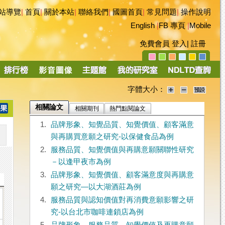
站導覽
|
首頁
|
關於本站
|
聯絡我們
|
國圖首頁
|
常見問題
|
操作說明
English
|
FB 專頁
|
Mobile
免費會員
登入
|
註冊
字體大小：
相關論文
相關期刊
熱門點閱論文
1.
品牌形象、知覺品質、知覺價值、顧客滿意
與再購買意願之研究-以保健食品為例
2.
服務品質、知覺價值與再購意願關聯性研究
－以逢甲夜市為例
3.
品牌形象、知覺價值、顧客滿意度與再購意
願之研究—以大湖酒莊為例
4.
服務品質與認知價值對再消費意願影響之研
究-以台北市咖啡連鎖店為例