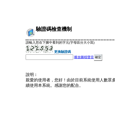
驗證碼檢查機制
請輸入您在下圖中看到的字元(字母區分大小寫)
更換驗證碼
播放圖檔聲音
說明︰
親愛的使用者，您好！由於目前系統使用人數眾
續使用本系統。感謝您的配合。