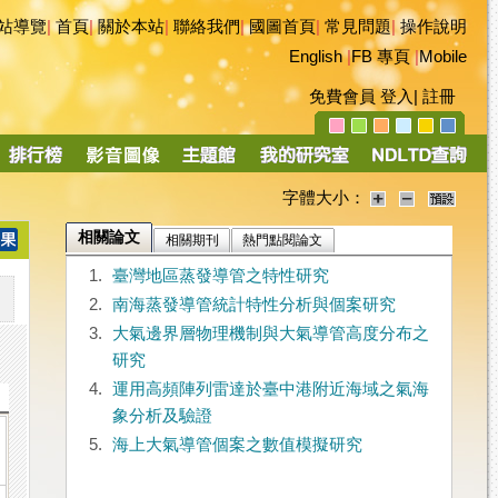
站導覽
|
首頁
|
關於本站
|
聯絡我們
|
國圖首頁
|
常見問題
|
操作說明
English
|
FB 專頁
|
Mobile
免費會員
登入
|
註冊
字體大小：
相關論文
相關期刊
熱門點閱論文
1.
臺灣地區蒸發導管之特性研究
2.
南海蒸發導管統計特性分析與個案研究
3.
大氣邊界層物理機制與大氣導管高度分布之
研究
4.
運用高頻陣列雷達於臺中港附近海域之氣海
象分析及驗證
5.
海上大氣導管個案之數值模擬研究