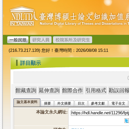
跳
臺
到
灣
主
博
要
碩
內
士
容
論
文
(216.73.217.139) 您好！臺灣時間：2026/08/08 15:11
加
值
:::
詳目顯示
系
統
論文基本資料
摘要
外文摘要
目次
參考文獻
電子全文
本論文永久網址
: