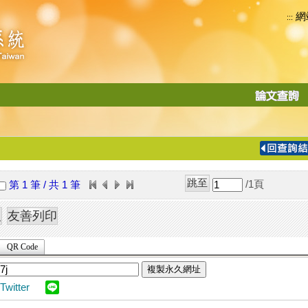
網
:::
功
能
切
換
導
覽
/1
頁
第 1 筆 / 共 1 筆
列
QR Code
複製永久網址
Twitter