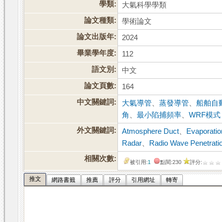
學類:
大氣科學學類
論文種類:
學術論文
論文出版年:
2024
畢業學年度:
112
語文別:
中文
論文頁數:
164
中文關鍵詞:
大氣導管
、
蒸發導管
、
船舶自動
角
、
最小陷捕頻率
、
WRF模式
外文關鍵詞:
Atmosphere Duct
、
Evaporatio
Radar
、
Radio Wave Penetrati
相關次數:
被引用:
1
點閱:230
評分:
推文
網路書籤
推薦
評分
引用網址
轉寄