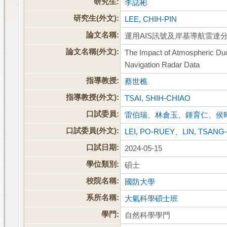
研究生:
李誌彬
研究生(外文):
LEE, CHIH-PIN
論文名稱:
運用AIS訊號及岸基導航雷達
論文名稱(外文):
The Impact of Atmospheric Du
Navigation Radar Data
指導教授:
蔡世樵
指導教授(外文):
TSAI, SHIH-CHIAO
口試委員:
雷伯瑞
、
林倉玉
、
鍾育仁
、
侯
口試委員(外文):
LEI, PO-RUEY
、
LIN, TSANG
口試日期:
2024-05-15
學位類別:
碩士
校院名稱:
國防大學
系所名稱:
大氣科學碩士班
學門:
自然科學學門