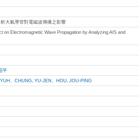
分析大氣導管對電磁波傳播之影響
ct on Electromagnetic Wave Propagation by Analyzing AIS and
昭平
-YUH
、
CHUNG, YU-JEN
、
HOU, JOU-PING