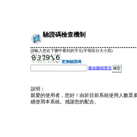
驗證碼檢查機制
請輸入您在下圖中看到的字元(字母區分大小寫)
更換驗證碼
播放圖檔聲音
說明︰
親愛的使用者，您好！由於目前系統使用人數眾
續使用本系統。感謝您的配合。