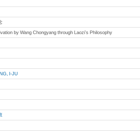
念
ltivation by Wang Chongyang through Laozi's Philosophy
G, I-JU
班