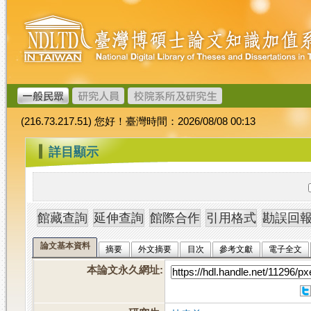
跳
臺
到
灣
主
博
要
碩
內
士
容
論
文
(216.73.217.51) 您好！臺灣時間：2026/08/08 00:13
加
值
:::
詳目顯示
系
統
論文基本資料
摘要
外文摘要
目次
參考文獻
電子全文
本論文永久網址
: