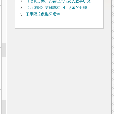
7.
《七真史傳》的義理思想及其敘事研究
8.
《西遊記》英日譯本｢性｣意象的翻譯
9.
王重陽丘處機詞韻考