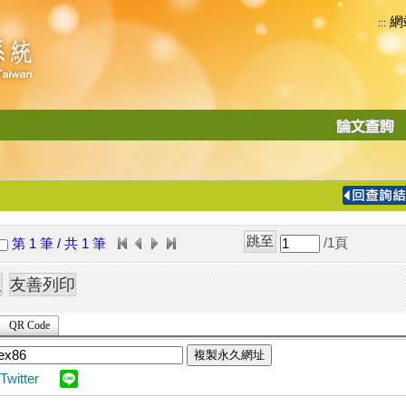
網
:::
功
能
切
換
導
覽
/1
頁
第 1 筆 / 共 1 筆
列
QR Code
複製永久網址
Twitter