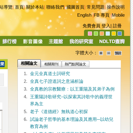
站導覽
|
首頁
|
關於本站
|
聯絡我們
|
國圖首頁
|
常見問題
|
操作說明
English
|
FB 專頁
|
Mobile
免費會員
登入
|
註冊
字體大小：
相關論文
相關期刊
熱門點閱論文
1.
金元全真道士詞研究
2.
全真七子證道詞之意涵析論
3.
全真教的宗教醫療：以王重陽及其弟子為例
4.
王重陽詩歌研究–以探索其詩歌中的義理世
界為主
5.
老子《道德經》無執道心初探
6.
試論老子哲學的基本理論及其應用─以幼兒
教育為例