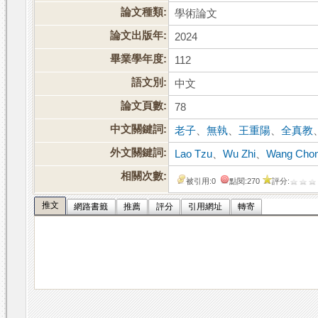
論文種類:
學術論文
論文出版年:
2024
畢業學年度:
112
語文別:
中文
論文頁數:
78
中文關鍵詞:
老子
、
無執
、
王重陽
、
全真教
外文關鍵詞:
Lao Tzu
、
Wu Zhi
、
Wang Cho
相關次數:
被引用:0
點閱:270
評分:
推文
網路書籤
推薦
評分
引用網址
轉寄