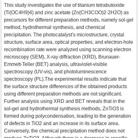
This study investigates the use of titanium tetrabutoxide
(Ti(OC4H9)4) and zinc acetate (Zn(CH3COO)2·2H2O) as
precursors for different preparation methods, namely sol-gel
method, hydrothermal synthesis, and chemical
precipitation. The photocatalyst's microstructure, crystal
structure, surface area, optical properties, and electron-hole
recombination rate were analyzed using scanning electron
microscopy (SEM), X-ray diffraction (XRD), Brunauer-
Emmett-Teller (BET) analysis, ultraviolet-visible
spectroscopy (UV-vis), and photoluminescence
spectroscopy (PL).The experimental results indicate that
the surface structure differences of the obtained products
using different preparation methods are not significant.
Further analysis using XRD and BET reveals that in the
sol-gel and hydrothermal synthesis methods, ZnTiO3 is
formed during polycondensation, leading to the generation
of defects in TiO2 and an increase in its surface area.
Conversely, the chemical precipitation method does not