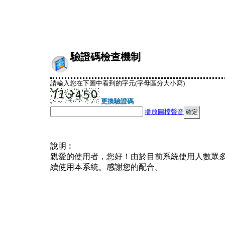
驗證碼檢查機制
請輸入您在下圖中看到的字元(字母區分大小寫)
更換驗證碼
播放圖檔聲音
說明︰
親愛的使用者，您好！由於目前系統使用人數眾
續使用本系統。感謝您的配合。