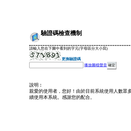
驗證碼檢查機制
請輸入您在下圖中看到的字元(字母區分大小寫)
更換驗證碼
播放圖檔聲音
說明︰
親愛的使用者，您好！由於目前系統使用人數眾
續使用本系統。感謝您的配合。