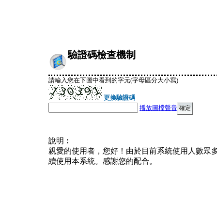
驗證碼檢查機制
請輸入您在下圖中看到的字元(字母區分大小寫)
更換驗證碼
播放圖檔聲音
說明︰
親愛的使用者，您好！由於目前系統使用人數眾
續使用本系統。感謝您的配合。