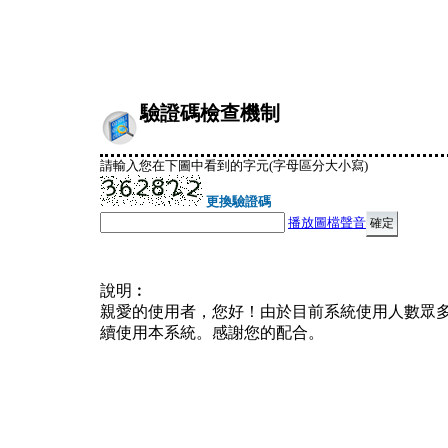
驗證碼檢查機制
請輸入您在下圖中看到的字元(字母區分大小寫)
更換驗證碼
播放圖檔聲音
說明︰
親愛的使用者，您好！由於目前系統使用人數眾
續使用本系統。感謝您的配合。