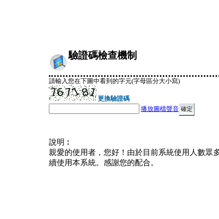
驗證碼檢查機制
請輸入您在下圖中看到的字元(字母區分大小寫)
更換驗證碼
播放圖檔聲音
說明︰
親愛的使用者，您好！由於目前系統使用人數眾
續使用本系統。感謝您的配合。