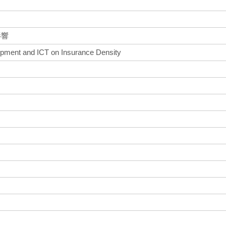
影響
opment and ICT on Insurance Density