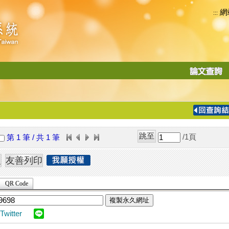
網
:::
功
能
切
換
導
覽
/1
頁
第 1 筆 / 共 1 筆
列
QR Code
複製永久網址
Twitter