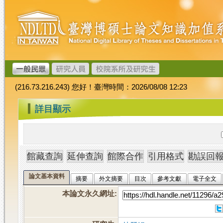
跳
臺
到
灣
主
博
要
碩
內
士
容
論
文
(216.73.216.243) 您好！臺灣時間：2026/08/08 12:23
加
值
:::
詳目顯示
系
統
論文基本資料
摘要
外文摘要
目次
參考文獻
電子全文
本論文永久網址
: