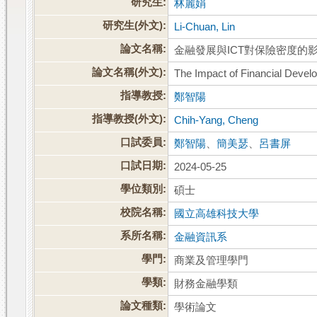
研究生:
林麗娟
研究生(外文):
Li-Chuan, Lin
論文名稱:
金融發展與ICT對保險密度的
論文名稱(外文):
The Impact of Financial Devel
指導教授:
鄭智陽
指導教授(外文):
Chih-Yang, Cheng
口試委員:
鄭智陽
、
簡美瑟
、
呂書屏
口試日期:
2024-05-25
學位類別:
碩士
校院名稱:
國立高雄科技大學
系所名稱:
金融資訊系
學門:
商業及管理學門
學類:
財務金融學類
論文種類:
學術論文