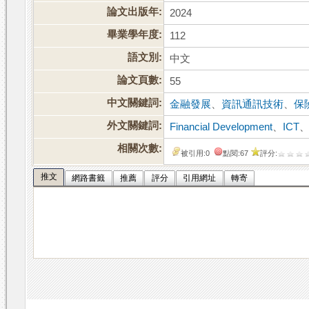
論文出版年:
2024
畢業學年度:
112
語文別:
中文
論文頁數:
55
中文關鍵詞:
金融發展
、
資訊通訊技術
、
保
外文關鍵詞:
Financial Development
、
ICT
相關次數:
被引用:0
點閱:67
評分:
推文
網路書籤
推薦
評分
引用網址
轉寄