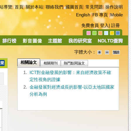
站導覽
|
首頁
|
關於本站
|
聯絡我們
|
國圖首頁
|
常見問題
|
操作說明
English
|
FB 專頁
|
Mobile
免費會員
登入
|
註冊
字體大小：
相關論文
相關期刊
熱門點閱論文
1.
ICT對金融發展的影響：來自經濟政策不確
定性視角的證據
2.
金融發展對經濟成長的影響-以亞太地區國家
分析為例