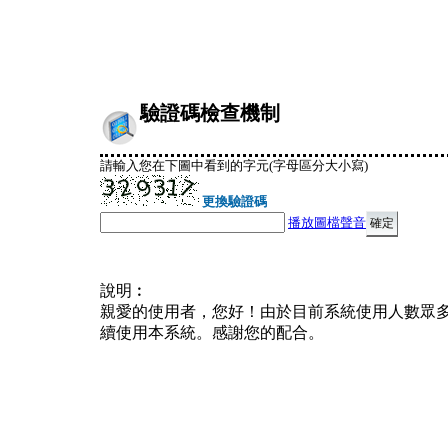
驗證碼檢查機制
請輸入您在下圖中看到的字元(字母區分大小寫)
更換驗證碼
播放圖檔聲音
說明︰
親愛的使用者，您好！由於目前系統使用人數眾
續使用本系統。感謝您的配合。