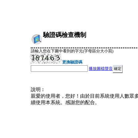
驗證碼檢查機制
請輸入您在下圖中看到的字元(字母區分大小寫)
更換驗證碼
播放圖檔聲音
說明︰
親愛的使用者，您好！由於目前系統使用人數眾
續使用本系統。感謝您的配合。