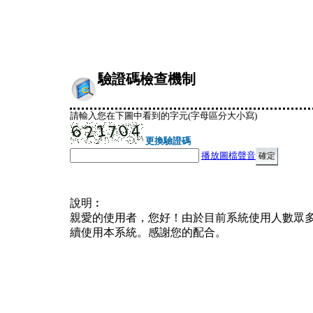
驗證碼檢查機制
請輸入您在下圖中看到的字元(字母區分大小寫)
更換驗證碼
播放圖檔聲音
說明︰
親愛的使用者，您好！由於目前系統使用人數眾
續使用本系統。感謝您的配合。