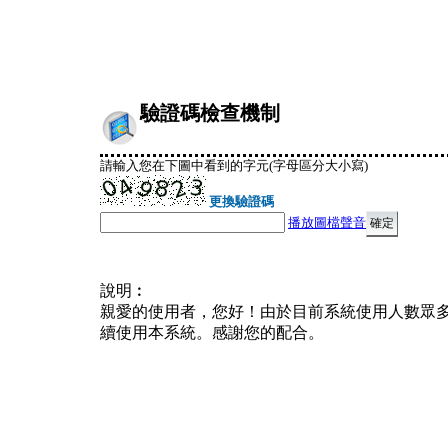
驗證碼檢查機制
請輸入您在下圖中看到的字元(字母區分大小寫)
更換驗證碼
播放圖檔聲音
說明︰
親愛的使用者，您好！由於目前系統使用人數眾
續使用本系統。感謝您的配合。