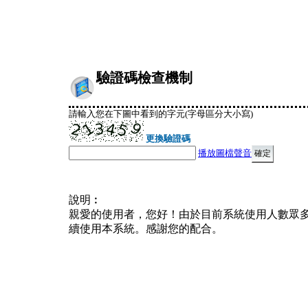
驗證碼檢查機制
請輸入您在下圖中看到的字元(字母區分大小寫)
更換驗證碼
播放圖檔聲音
說明︰
親愛的使用者，您好！由於目前系統使用人數眾
續使用本系統。感謝您的配合。