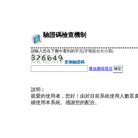
驗證碼檢查機制
請輸入您在下圖中看到的字元(字母區分大小寫)
更換驗證碼
播放圖檔聲音
說明︰
親愛的使用者，您好！由於目前系統使用人數眾
續使用本系統。感謝您的配合。