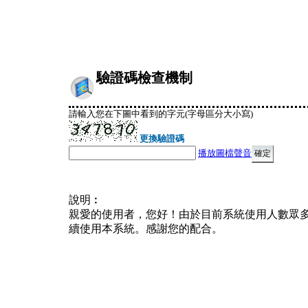
驗證碼檢查機制
請輸入您在下圖中看到的字元(字母區分大小寫)
更換驗證碼
播放圖檔聲音
說明︰
親愛的使用者，您好！由於目前系統使用人數眾
續使用本系統。感謝您的配合。