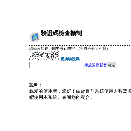
驗證碼檢查機制
請輸入您在下圖中看到的字元(字母區分大小寫)
更換驗證碼
播放圖檔聲音
說明︰
親愛的使用者，您好！由於目前系統使用人數眾
續使用本系統。感謝您的配合。