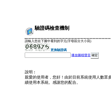
驗證碼檢查機制
請輸入您在下圖中看到的字元(字母區分大小寫)
更換驗證碼
播放圖檔聲音
說明︰
親愛的使用者，您好！由於目前系統使用人數眾
續使用本系統。感謝您的配合。