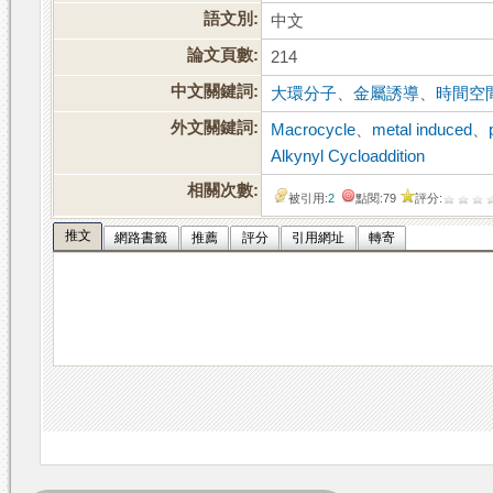
語文別:
中文
論文頁數:
214
中文關鍵詞:
大環分子
、
金屬誘導
、
時間空
外文關鍵詞:
Macrocycle
、
metal induced
、
Alkynyl Cycloaddition
相關次數:
被引用:
2
點閱:79
評分:
推文
網路書籤
推薦
評分
引用網址
轉寄