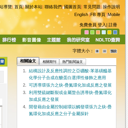
站導覽
|
首頁
|
關於本站
|
聯絡我們
|
國圖首頁
|
常見問題
|
操作說明
English
|
FB 專頁
|
Mobile
免費會員
登入
|
註冊
字體大小：
相關論文
相關期刊
熱門點閱論文
1.
結構設計及反應性調控之亞硼酸-苯基磺醯基
化學分子合成在醣蛋白選擇性修飾之應用
2.
可誘導環張力之炔-疊氮環化加成反應之發展
3.
利用雙硫鍵斷裂或金屬螯合誘導炔-疊氮環化
加成反應之發展
4.
開發藉由金屬控制縮環以觸發環張力之炔-疊
氮環化加成反應之分子金屬探針