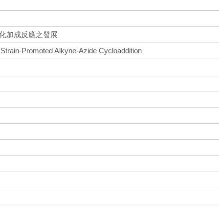
環化加成反應之發展
Strain-Promoted Alkyne-Azide Cycloaddition