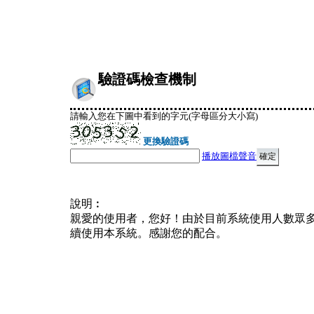
驗證碼檢查機制
請輸入您在下圖中看到的字元(字母區分大小寫)
更換驗證碼
播放圖檔聲音
說明︰
親愛的使用者，您好！由於目前系統使用人數眾
續使用本系統。感謝您的配合。