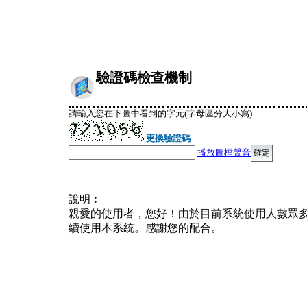
驗證碼檢查機制
請輸入您在下圖中看到的字元(字母區分大小寫)
更換驗證碼
播放圖檔聲音
說明︰
親愛的使用者，您好！由於目前系統使用人數眾
續使用本系統。感謝您的配合。