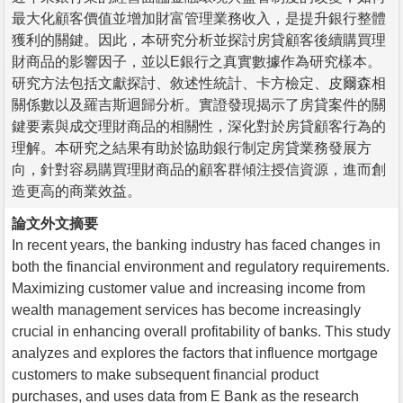
最大化顧客價值並增加財富管理業務收入，是提升銀行整體
獲利的關鍵。因此，本研究分析並探討房貸顧客後續購買理
財商品的影響因子，並以E銀行之真實數據作為研究樣本。
研究方法包括文獻探討、敘述性統計、卡方檢定、皮爾森相
關係數以及羅吉斯迴歸分析。實證發現揭示了房貸案件的關
鍵要素與成交理財商品的相關性，深化對於房貸顧客行為的
理解。本研究之結果有助於協助銀行制定房貸業務發展方
向，針對容易購買理財商品的顧客群傾注授信資源，進而創
造更高的商業效益。
論文外文摘要
In recent years, the banking industry has faced changes in
both the financial environment and regulatory requirements.
Maximizing customer value and increasing income from
wealth management services has become increasingly
crucial in enhancing overall profitability of banks. This study
analyzes and explores the factors that influence mortgage
customers to make subsequent financial product
purchases, and uses data from E Bank as the research